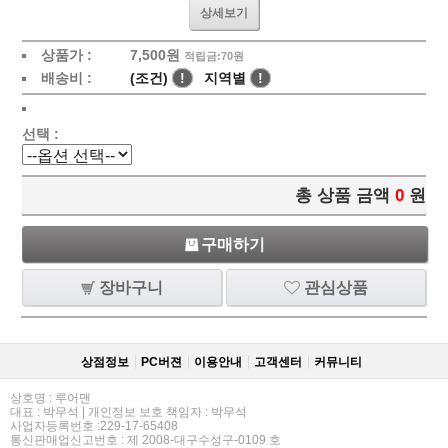
상세보기
상품가 :
7,500원
적립금:70원
배송비 :
(조건)
!
지역별
!
선택 :
총 상품 금액
0
원
구매하기
장바구니
관심상품
상점정보
PC버젼
이용안내
고객센터
커뮤니티
상호명 : 루어맨
대표 : 박무석 | 개인정보 보호 책임자 : 박무석
사업자등록번호 :229-17-65408
통신판매업신고번호 : 제 2008-대구수성구-0109 호