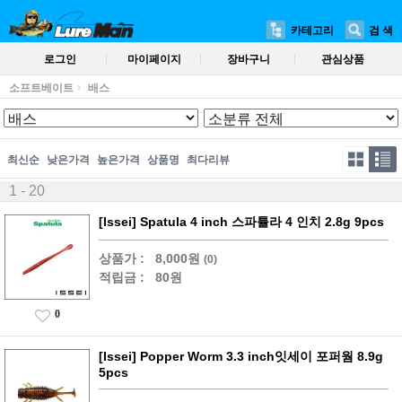
카테고리
검 색
로그인
마이페이지
장바구니
관심상품
소프트베이트
배스
최신순
낮은가격
높은가격
상품명
최다리뷰
1 - 20
[Issei] Spatula 4 inch 스파튤라 4 인치 2.8g 9pcs
상품가 :
8,000원
(0)
적립금 :
80원
0
[Issei] Popper Worm 3.3 inch잇세이 포퍼웜 8.9g
5pcs