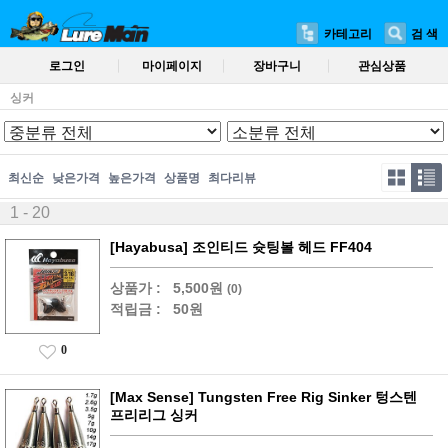
카테고리
검 색
로그인
마이페이지
장바구니
관심상품
싱커
최신순
낮은가격
높은가격
상품명
최다리뷰
1 - 20
[Hayabusa] 조인티드 슛팅볼 헤드 FF404
상품가 :
5,500원
(0)
적립금 :
50원
0
[Max Sense] Tungsten Free Rig Sinker 텅스텐
프리리그 싱커