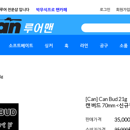
루어 전문샵 입니다
박무석프로 팬카페
로그인
회원가입
SEARCH
소프트베이트
싱커
훅
라인
공구
소품
1g
[Can] Can Bud 21g
캔 버드 70mm
<신규
35,00
판매가격
소비자가격
35,000