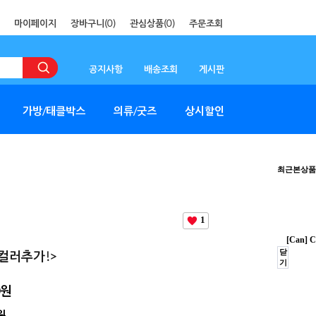
마이페이지
장바구니(
0
)
관심상품(
0
)
주문조회
공지사항
배송조회
게시판
가방/태클박스
의류/굿즈
상시할인
최근본상품
1
[Can] 
닫
컬러추가!>
기
0원
원