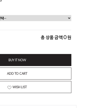
0
총 상품 금액
원
BUY IT NOW
ADD TO CART
WISH LIST