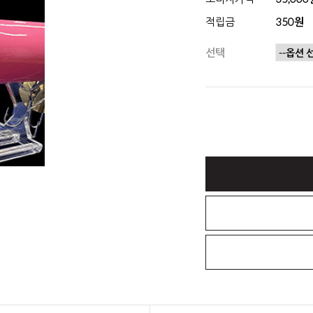
적립금
350원
선택