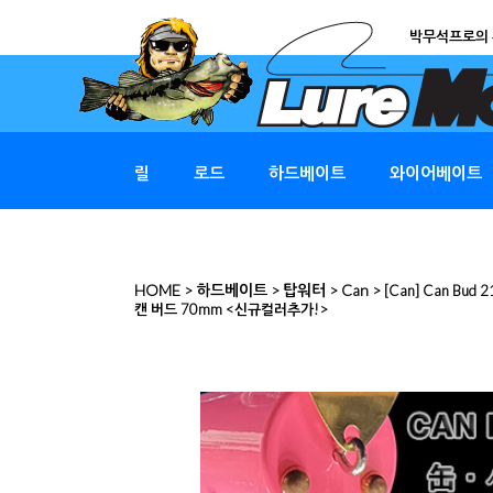
박무석프로의 
릴
로드
하드베이트
와이어베이트
HOME
하드베이트
탑워터
Can
>
>
>
> [Can] Can Bud 2
캔 버드 70mm
<신규컬러추가!>